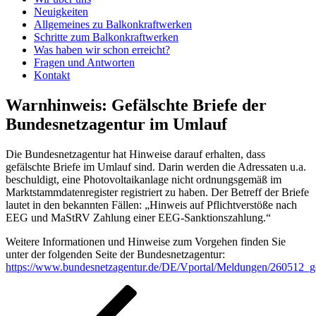
Neuigkeiten
Allgemeines zu Balkonkraftwerken
Schritte zum Balkonkraftwerken
Was haben wir schon erreicht?
Fragen und Antworten
Kontakt
Warnhinweis: Gefälschte Briefe der
Bundesnetzagentur im Umlauf
Die Bundesnetzagentur hat Hinweise darauf erhalten, dass
gefälschte Briefe im Umlauf sind. Darin werden die Adressaten u.a.
beschuldigt, eine Photovoltaikanlage nicht ordnungsgemäß im
Marktstammdatenregister registriert zu haben. Der Betreff der Briefe
lautet in den bekannten Fällen: „Hinweis auf Pflichtverstöße nach
EEG und MaStRV Zahlung einer EEG-Sanktionszahlung.“
Weitere Informationen und Hinweise zum Vorgehen finden Sie
unter der folgenden Seite der Bundesnetzagentur:
https://www.bundesnetzagentur.de/DE/Vportal/Meldungen/260512_ge
Beitragsnavigation
Vorheriger
Beitrag