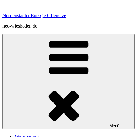
Zum
Inhalt
Nordenstadter Energie Offensive
springen
neo-wiesbaden.de
Menü
Wir über uns