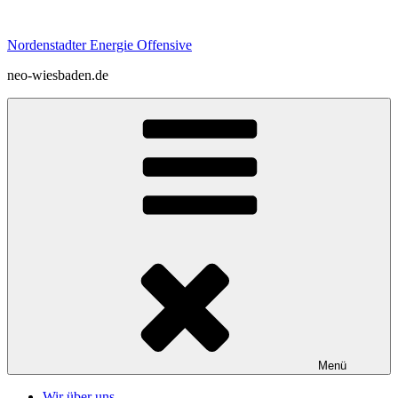
Zum
Inhalt
Nordenstadter Energie Offensive
springen
neo-wiesbaden.de
Menü
Wir über uns