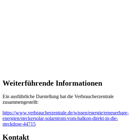
Eigenverbrauch
Einspeisung
Weiterführende Informationen
/ kWh
/ kWh
453
318
Ein ausführliche Darstellung hat die Verbraucherzentrale
zusammengestellt:
https://www.verbraucherzentrale.de/wissen/energie/erneuerbare-
energien/steckersolar-solarstrom-vom-balkon-direkt-in-die-
steckdose-44715
Kontakt